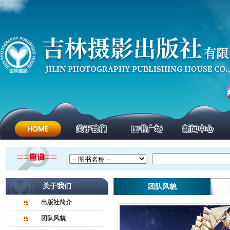
关于我们
团队风貌
出版社简介
团队风貌