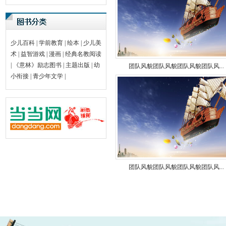
少儿百科
|
学前教育
|
绘本
|
少儿美
术
|
益智游戏
|
漫画
|
经典名教阅读
|
《意林》励志图书
|
主题出版
|
幼
团队风貌团队风貌团队风貌团队风...
小衔接
|
青少年文学
|
团队风貌团队风貌团队风貌团队风...