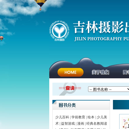
少儿百科
|
学前教育
|
绘本
|
少儿美
术
|
益智游戏
|
漫画
|
经典名教阅读