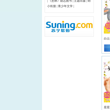
|
《意林》励志图书
|
主题出版
|
幼
小衔接
|
青少年文学
|
白云
星星