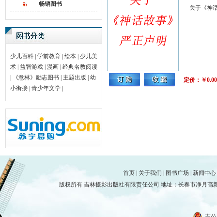
畅销图书
关于《神话
少儿百科
|
学前教育
|
绘本
|
少儿美
术
|
益智游戏
|
漫画
|
经典名教阅读
|
《意林》励志图书
|
主题出版
|
幼
定价：￥0.00
小衔接
|
青少年文学
|
首页
|
关于我们
|
图书广场
|
新闻中心
版权所有 吉林摄影出版社有限责任公司 地址：长春市净月高新技术产
吉公网