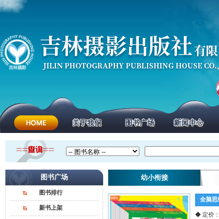
图书广场
幼小衔接
图书排行
全脑思
新书上架
◆ 定价：￥