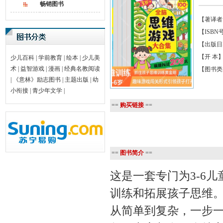
畅销图书
【著译者
【ISBN号】
【出版日期】
【开 本】
少儿百科
|
学前教育
|
绘本
|
少儿美
术
|
益智游戏
|
漫画
|
经典名教阅读
【图书类
|
《意林》励志图书
|
主题出版
|
幼
小衔接
|
青少年文学
|
==
购买链接
==
==
图书简介
==
这是一套专门为3-6
训练和拓展孩子思维
从简单到复杂，一步