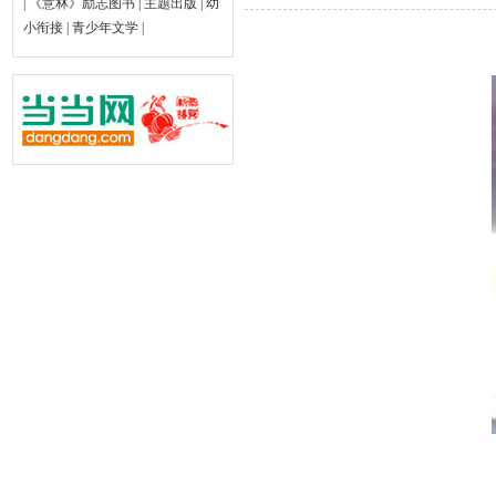
|
《意林》励志图书
|
主题出版
|
幼
小衔接
|
青少年文学
|